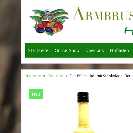
Startseite
Online-Shop
Über uns
Hofladen
Startseite
»
Eierliköre
»
Eier-Pflümlilikör mit Schokolade; Eier
Neu