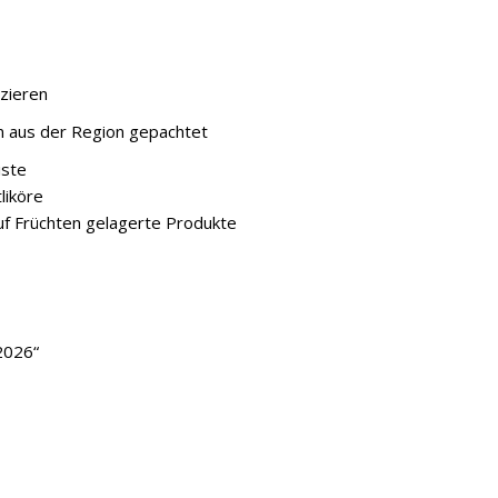
zieren
en aus der Region gepachtet
iste
liköre
uf Früchten gelagerte Produkte
2026“