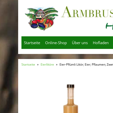
Startseite
Online-Shop
Über uns
Hofladen
Startseite
»
Eierliköre
»
Eier-Pflümli Likör; Eier; Pflaumen; Zwe