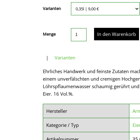
Varianten
Menge
|
Varianten
Ehrliches Handwerk und feinste Zutaten mac
einem unverfälschten und cremigen Hochgen
Löhrspflaumenwasser schaumig gerührt und lie
Eier. 16 Vol.%.
Hersteller
Arm
Kategorie / Typ
Eie
Artikelnummer
35.