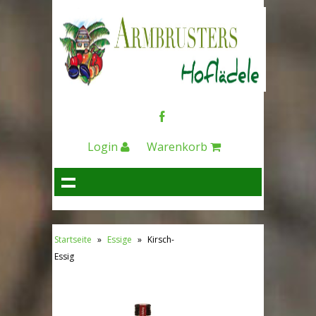
Login
Warenkorb
Startseite
»
Essige
»
Kirsch-
Essig