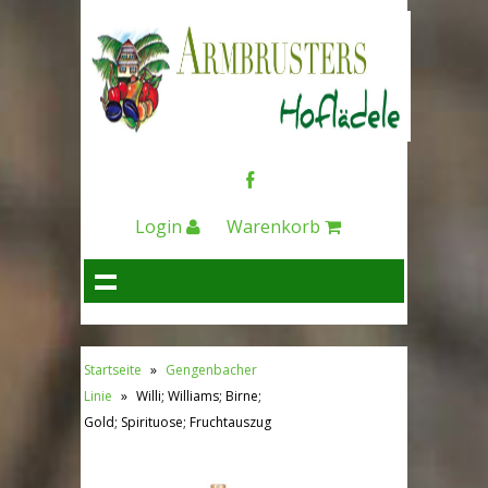
Login
Warenkorb
Startseite
»
Gengenbacher
Linie
»
Willi; Williams; Birne;
Gold; Spirituose; Fruchtauszug