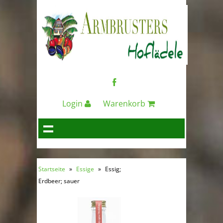
Login
Warenkorb
Startseite
»
Essige
»
Essig;
Erdbeer; sauer