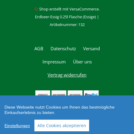
Shop erstellt mit VersaCommerce.
Erdbeer-Essig 0.25l Flasche (Essige) |
Artikelnummer: 132
AGB
Datenschutz
Versand
Impressum
Über uns
Vertrag widerrufen
Diese Webseite nutzt Cookies um Ihnen das bestmögliche
Armbruster's Hoflädele
Einkaufserlebnis zu bieten.
Alte Landstr. 6
,
77723 Gengenbach
,
Deutschland
Telefon: +49 7803 3235
,
Email:
info@hoflaedele.de
Alle Cookies akzeptieren
Einstellungen