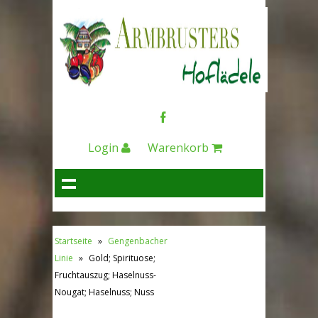
Login
Warenkorb
Startseite
»
Gengenbacher
Linie
»
Gold; Spirituose;
Fruchtauszug; Haselnuss-
Nougat; Haselnuss; Nuss