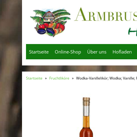
Startseite
Online-Shop
Über uns
Hofladen
Startseite
»
Fruchtliköre
»
Wodka-Vanillelikör; Wodka; Vanille; 