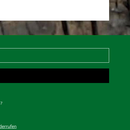
47
derrufen